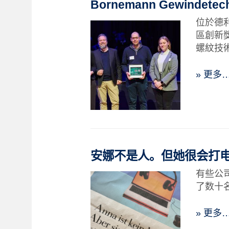
Bornemann Gewindet
位於德利格
區創新
螺紋技
» 更多
安娜不是人。但她很会打
有些公
了数十
» 更多