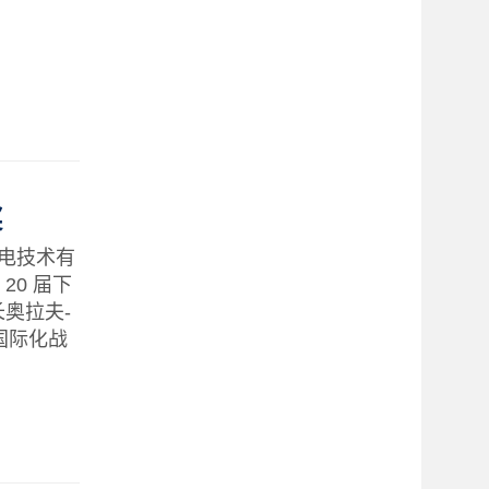
奖
风电技术有
 20 届下
长奥拉夫-
国际化战