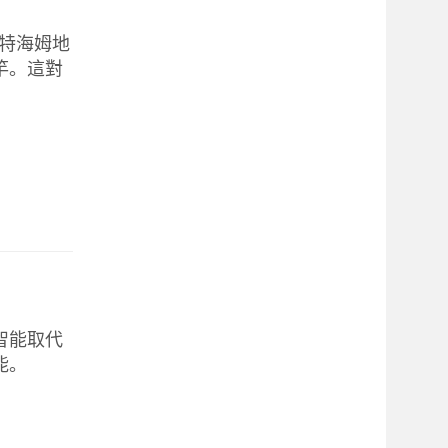
/諾特海姆地
竿。這對
智能取代
能。