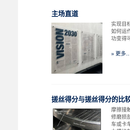
主场直道
实现目标
如何运
功变得
» 更多
搓丝得分与搓丝得分的比
摩擦接触
修磨损
车或卡