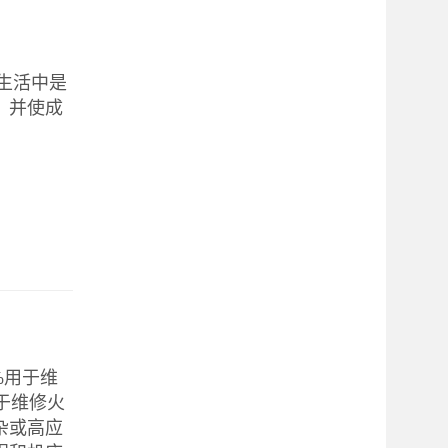
常生活中是
，并使成
%用于维
于维修火
杂或高应