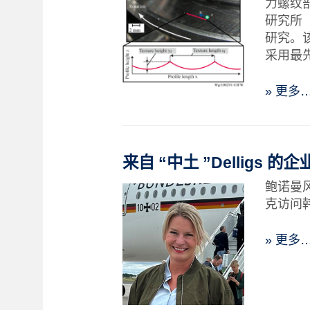
力螺纹
研究所
研究。该工
采用最
» 更多
来自 “中土 ”Delligs 的企
鲍诺曼
克访问
» 更多