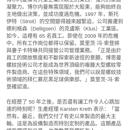
凝聚力。博尔内曼無需屈服於大股東，能夠始終自
主地做出決策，並成功度過危機。1997 年，斯托
伊特（Stroit）的空間變得越來越緊迫，公司搬遷到
德利格森（Delligsen）的克盧斯（Klus）工業區。
如今，這裡有 65 名員工。即使在 2009 年的危機
中，所有工作崗位都得以保留。莫里茨·冯·索登將
與妻子卡特琳共同接管公司管理業務。「正是由於
員工的開放態度和不斷探索新途徑的意願，博恩曼
螺紋技術公司才能成為世界頂級的複雜大型螺紋零
件製造商。在這些特殊領域，我們可以說是螺紋技
術領域的拜仁慕尼黑足球俱樂部。」莫里茨·冯·索
登確認道。
在經歷了 50 年之後，是否還有讓工作令人心跳加
速的時刻呢？生產經理 Karsten Kreth 表示：「當
然有。最近，我們交付了有史以來製造的最大主
軸。這是為設備製造而特別定制的產品。這類產品