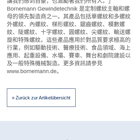
讓我們感到自豪，也激勵著我們所有人。」
Bornemann Gewindetechnik 是定制螺紋主軸和螺
母的領先製造商之一。其產品包括單螺紋和多螺紋
外螺紋、內螺紋、梯形螺紋、鋸齒螺紋、模數螺
紋、陡螺紋、十字螺紋、圓螺紋、尖螺紋、輸送螺
旋和特殊螺紋。這些產品應用於對品質要求極高的
行業，例如驅動技術、醫療技術、食品領域、海上
應用、起重設備、水壩、賽車、舞台和劇院建設以
及一般特殊機械製造。更多資訊請參見
www.bornemann.de。
» Zurück zur Artikelübersicht