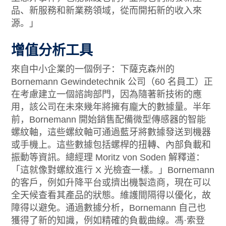
品、新服務和新業務領域，從而開拓新的收入來
源。」
增值分析工具
來自中小企業的一個例子：下薩克森州的
Bornemann Gewindetechnik 公司（60 名員工）正
在考慮建立一個諮詢部門，因為隨著新技術的應
用，該公司在未來幾年將擁有龐大的數據量。半年
前，Bornemann 開始銷售配備微型傳感器的智能
螺紋軸，這些螺紋軸可通過藍牙將數據發送到機器
或手機上。這些數據包括螺桿的扭轉、內部負載和
振動等資訊。總經理 Moritz von Soden 解釋道：
「這就像對螺紋進行 X 光檢查一樣。」Bornemann
的客戶，例如升降平台或擠出機製造商，現在可以
全天候查看其產品的狀態。維護間隔得以優化，故
障得以避免。通過數據分析，Bornemann 自己也
獲得了新的知識，例如精確的負載曲線。馮·索登