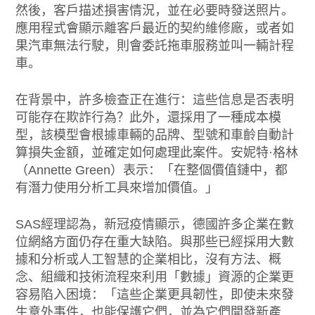
然後，客戶描述損害情況，並在必要時發送照片。
應用程式會顯示離客戶最近的契約維修廠，或者如
果汽車無法行駛，則會委託拖車服務並叫一輛計程
車。
在背景中，許多檢查正在進行：這些信息是否表明
可能存在欺詐行為？此外，還採用了一種成本模
型，該模型會根據車輛的品牌、型號和車齡自動計
算損失金額，並確定如何處理此案件。安妮特·格林
（Annette Green）表示：「在整個價值鏈中，都
有潛力使用分析工具來增加價值。」
SAS經理認為，新冠疫情顯示，德國許多企業在數
位網絡方面仍存在重大缺陷。與那些已經採用大數
據和分析或人工智慧的企業相比，沒有方法、概
念、組織和技術流程來利用「數據」資源的企業更
容易陷入困境：「這些企業更具韌性，即使未來發
生意外事件，也能保護它們，並為它們開發新產