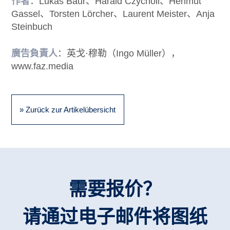
作者
：Lukas Baur、Harald Czycholl、Herlmut
Gassel、Torsten Lörcher、Laurent Meister、Anja
Steinbuch
廣告負責人
：英戈·穆勒（Ingo Müller），
www.faz.media
» Zurück zur Artikelübersicht
需要报价？
请通过电子邮件将图纸