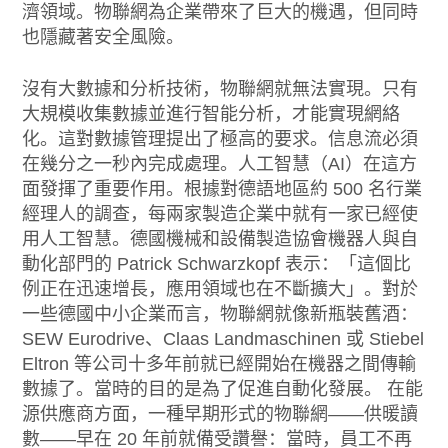
濟領域。物聯網為企業帶來了巨大的機遇，但同時
也隱藏著安全風險。
沒有大數據和分析技術，物聯網就無法實現。只有
大規模收集數據並進行智能分析，才能實現網絡
化。這對數據管理提出了極高的要求。信息流必須
在幾分之一秒內完成處理。人工智慧（AI）在這方
面發揮了重要作用。根據對德語地區約 500 名行業
經理人的調查，每兩家製造企業中就有一家已經使
用人工智慧。德國機械和設備製造協會機器人與自
動化部門的 Patrick Schwarzkopf 表示：「這個比
例正在迅速增長，應用領域也在不斷擴大」。對於
一些德國中小企業而言，物聯網就像新瓶裝舊酒：
SEW Eurodrive、Claas Landmaschinen 或 Stiebel
Eltron 等公司十多年前就已經開始在機器之間傳輸
數據了。當時的目的是為了促進自動化發展。 在能
源供應商方面，一種早期形式的物聯網——供暖讀
數——早在 20 年前就備受讚譽：當時，員工不再