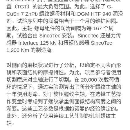
置（TGT）的最大负载范围。为此，选择了 G-
CuSn 7 ZnPb 螺纹螺母材料和 DGM HTF 940 润滑
剂。试验序列中的润滑相当于一个月的维护间隔。
因此，主轴-螺母组件的润滑间隔为每 167 个周
期。试验台由 SincoTec 安装。SincoTec 还是力传
感器 Interface 125 kN 和扭矩传感器 SincoTec
1,200 Nm 的制造商。
对侧面的磨损状况进行了分析，以确定不同表面形
貌和表面结构的摩擦特性。为此，项目参与者使用
切割磨床对主轴进行了切割。在 20,000 次载荷循
环的情况下，通过实验测算出了所分析螺纹主轴的
十年使用寿命。对于旋压螺纹主轴，在选择工艺操
作变量时考虑到了螺纹承重侧面微结构高度之间的
渐变。这些工艺参数是根据鲍诺曼的经验确定的。
此外，还分析了使用连续工艺轧制的轧制螺纹主
轴。