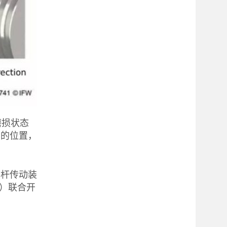
磨损状态
面的位置，
螺杆传动装
）联合开
。