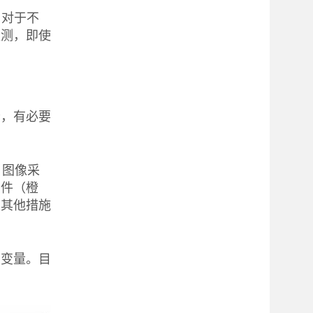
。对于不
监测，即使
分，有必要
。图像采
条件（橙
取其他措施
制变量。目