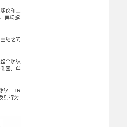
陀螺仪和工
，再现螺
纹主轴之间
测整个螺纹
纹侧面。单
螺纹。TR
的反射行为