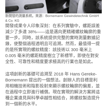
新開發的測量系統。來源：Bornemann Gewindetechnik GmbH
& Co. KG
開發成果令人印象深刻：在系列實驗中，螺距誤差
減少了多達 38%——這是邁向更精確螺紋輪廓的重
要一步。同時，該系統提供完整的實時測量數據記
錄，使整個過程透明且可追溯。然而，最值得一提
的是所實現的螺紋精度：該技術以 300 毫米上
0.005 毫米的螺距精度樹立了新標竿，即使在對安
全性、可靠性和精度要求極高的行業也是如此。
這項創新的基礎可追溯至 2018 年 Hans Gereke-
Bornemann 提出的一個想法。創辦人的目標是利
用相機技術和陰影投射來顯示螺紋輪廓的偏差，並
在過程中立即進行補償。現在實現的解決方案將這
種企業遠見與科學卓越性相結合，將螺紋製造提升
到一個新的水平。