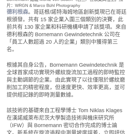
片：WRGN & Marco Bühl Photography
德利根森
。哥廷根/諾特海姆地區創新獎現已在哥廷
根頒發。共有 15 家企業入圍三個類別的決賽，此
前共有 130 家企業和科研機構申請了該獎項。來自
德利根森的 Bornemann Gewindetechnik 公司在
「員工人數超過 20 人的企業」類別中獲得第三
名。
根據其自身公告，Bornemann Gewindetechnik 是
全球首家成功實現外螺紋旋流加工過程的即時監控
與主動調節的企業。由此實現了以往僅限於螺紋磨
削加工的精密程度，但速度更快、效率更高，並可
提供經記錄的即時測量數據。
該技術的基礎來自工程學博士 Tom Niklas Klages
在漢諾威萊布尼茨大學製造技術與機床研究所
（IFW）與 Bornemann 密切合作完成的博士論
文。新系統在旋流過程中測量坡度誤差，立即評估