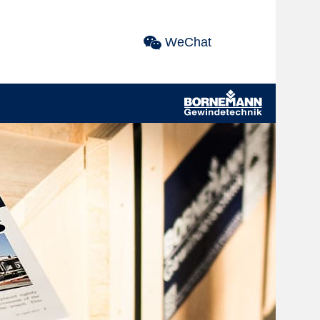
WeChat
Menüeintrag