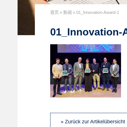
首页
»
新闻
»
01_Innovation-Award-1
01_Innovation-
» Zurück zur Artikelübersicht