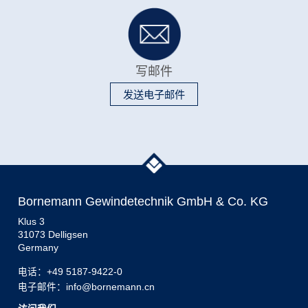
写邮件
发送电子邮件
Bornemann Gewindetechnik GmbH & Co. KG
Klus 3
31073 Delligsen
Germany
电话：
+49 5187-9422-0
电子邮件：info@bornemann.cn