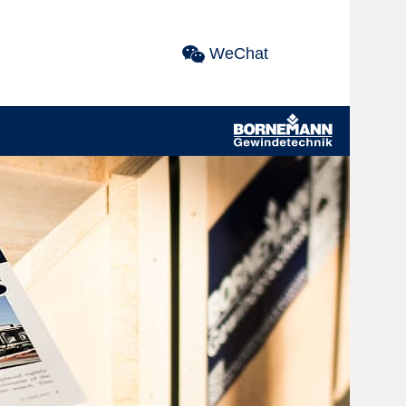
WeChat
Menüeintrag