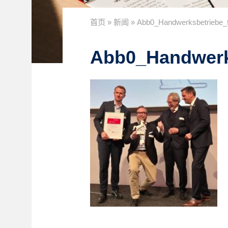
首页
»
新闻
»
Abb0_Handwerksbetriebe_f
Abb0_Handwerks