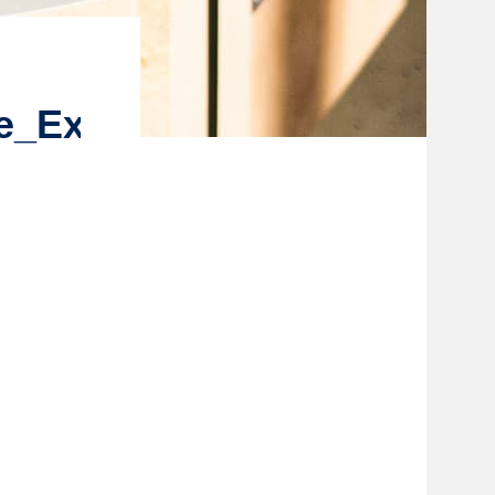
_Exporterfolge_ausgezei