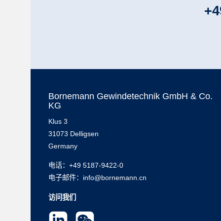
+4
Bornemann Gewindetechnik GmbH & Co.
KG
Klus 3
31073 Delligsen
Germany
电话：
+49 5187-9422-0
电子邮件：info@bornemann.cn
访问我们