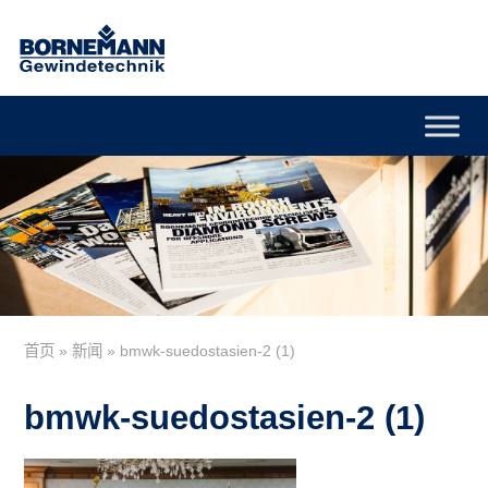
首页
»
新闻
»
bmwk-suedostasien-2 (1)
bmwk-suedostasien-2 (1)