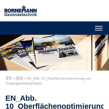
首页
»
新闻
»
EN_Abb. 10_Oberflächenoptimierung von
Trapezgewindespindeln
EN_Abb.
10_Oberflächenoptimierung