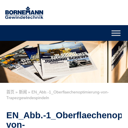
首页
»
新闻
»
EN_Abb.-1_Oberflaechenoptimierung-von-
Trapezgewindespindeln
EN_Abb.-1_Oberflaechenopt
von-